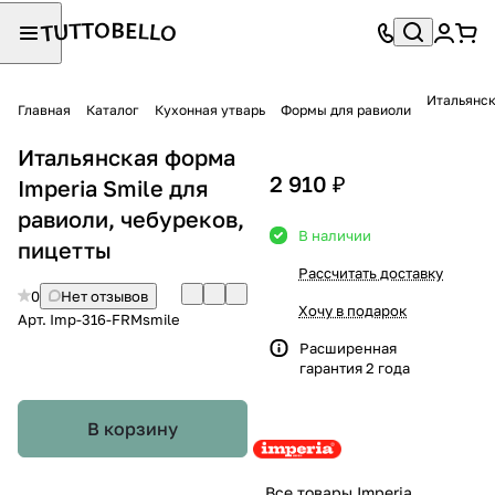
Итальянск
Главная
Каталог
Кухонная утварь
Формы для равиоли
Итальянская форма
2 910 ₽
Imperia Smile для
равиоли, чебуреков,
В наличии
пицетты
Рассчитать доставку
0
Нет отзывов
Хочу в подарок
Арт.
Imp-316-FRMsmile
Расширенная
гарантия 2 года
В корзину
Все товары Imperia