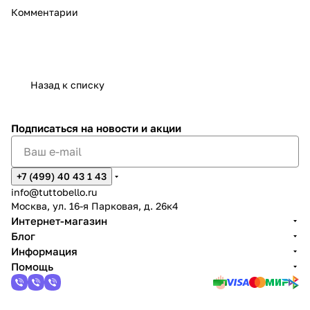
Комментарии
Ассортимент, выходящий за пределы кофеварок —
термосы, аксессуары для кухни, кофемолки и др.
Бренд предлагает несколько линий продуктов,
ориентированных на эстетику и
функциональность.
Назад к списку
Подписаться
на новости и акции
+7 (499) 40 43 1 43
info@tuttobello.ru
Москва, ул. 16-я Парковая, д. 26к4
Интернет-магазин
Блог
Информация
Помощь