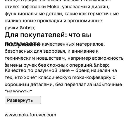
стиле: кофеварки Moka, узнаваемый дизайн,
функциональные детали, такие как герметичные
силиконовые прокладки и эргономичные
ручки.&nbsp;
Для покупателей: что вы
получаете
Использование качественных материалов,
безопасных для здоровья, и внимание к
техническим новшествам, например возможность
замены ручек без сложных операций.&nbsp;
Качество по разумной цене — бренд нацелен на
тех, кто хочет классическую moka-кофеварку с
хорошими деталями, без переплат за избыточные
“навороты”.
Дизайн + удобство — продуманные решения:
ручки, герметики, формы, устойчивость к
www.mokaforever.com
протеканию.