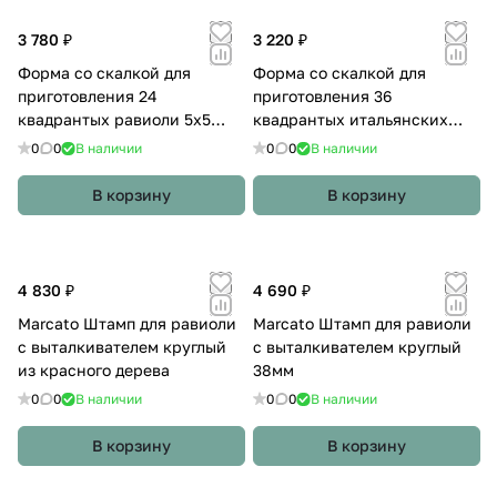
3 780 ₽
3 220 ₽
Форма со скалкой для
Форма со скалкой для
приготовления 24
приготовления 36
квадрантых равиоли 5x5
квадрантых итальянских
Marcato
равиоли 35x35
0
0
В наличии
0
0
В наличии
В корзину
В корзину
4 830 ₽
4 690 ₽
Marcato Штамп для равиоли
Marcato Штамп для равиоли
с выталкивателем круглый
с выталкивателем круглый
из красного дерева
38мм
0
0
В наличии
0
0
В наличии
В корзину
В корзину