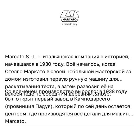
Marcato S.r.l. — итальянская компания с историей,
начавшаяся в 1930 году. Всё началось, когда
Отелло Маркато в своей небольшой мастерской за
домом изготовил первую ручную машину для
раскатывания теста, а затем развозил её на
Со временем производство выросло: в 1938 году
велосипеде по соседним деревням.&nbsp;
был открыт первый завод в Камподарсего
(провинция Падуя), который по сей день остаётся
центром, где производятся все детали для машин
Marcato.