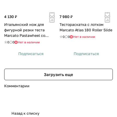
4 130 ₽
7 980 ₽
Итальянский нож для
Тестораскатка с лотком
фигурной резки теста
Marcato Atlas 180 Roller Slide
Marcato Pastawheel со
0
0
Нет в наличии
сменными режущими
0
0
Нет в наличии
принадлежностями
Подписаться
Подписаться
Загрузить еще
Комментарии
Назад к списку