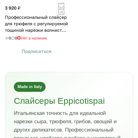
3 920 ₽
Профессиональный слайсер
для трюфеля с регулируемой
тощиной нарезки волнистое
лезвие
0
0
Нет в наличии
Подписаться
Made in Italy
Слайсеры Eppicotispai
Итальянская точность для идеальной
нарезки сыра, трюфеля, грибов, овощей и
других деликатесов. Профессиональный