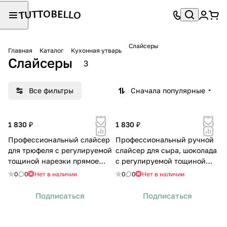
Слайсеры
Главная
Каталог
Кухонная утварь
Слайсеры
3
Все фильтры
Сначала популярные
1 830 ₽
1 830 ₽
Профессиональный слайсер
Профессиональный ручной
для трюфеля с регулируемой
слайсер для сыра, шоколада
тощиной нарезки прямое
с регулируемой тощиной
лезвие
нарезки
0
0
Нет в наличии
0
0
Нет в наличии
Подписаться
Подписаться