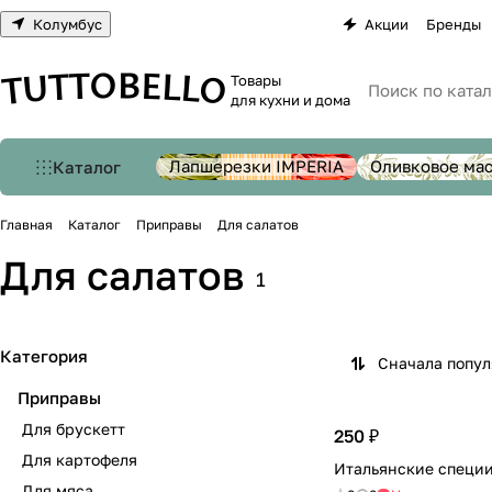
Колумбус
Акции
Бренды
Товары
для кухни и дома
Лапшерезки IMPERIA
Оливковое ма
Каталог
Главная
Каталог
Приправы
Для салатов
Для салатов
1
Категория
Сначала попу
Приправы
Для брускетт
250 ₽
Для картофеля
Итальянские специи
Для мяса