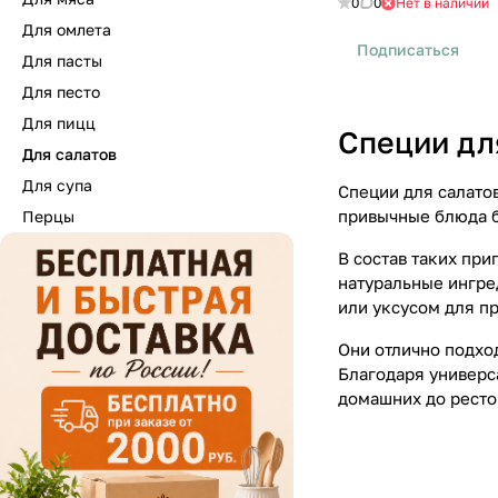
0
0
Нет в наличии
Для омлета
Подписаться
Для пасты
Для песто
Для пицц
Специи дл
Для салатов
Для супа
Специи для салато
привычные блюда б
Перцы
В состав таких при
натуральные ингре
или уксусом для п
Они отлично подход
Благодаря универс
домашних до ресто