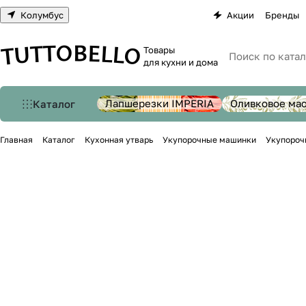
Колумбус
Акции
Бренды
Товары
для кухни и дома
Лапшерезки IMPERIA
Оливковое ма
Каталог
Главная
Каталог
Кухонная утварь
Укупорочные машинки
Укупороч