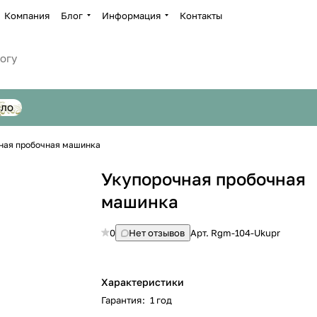
Компания
Блог
Информация
Контакты
сло
ная пробочная машинка
Укупорочная пробочная
машинка
0
Нет отзывов
Арт.
Rgm-104-Ukupr
Характеристики
Гарантия
:
1 год