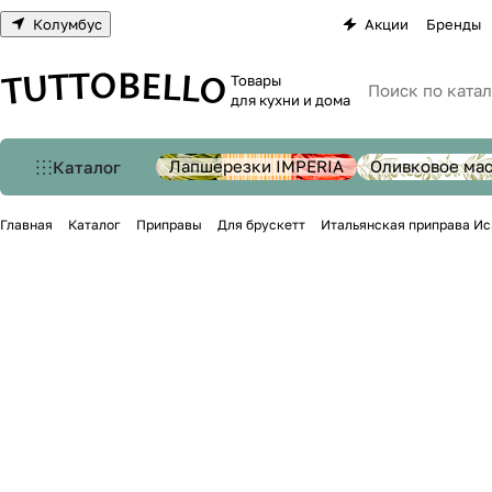
Колумбус
Акции
Бренды
Товары
для кухни и дома
Лапшерезки IMPERIA
Оливковое ма
Каталог
Главная
Каталог
Приправы
Для брускетт
Итальянская приправа Иск