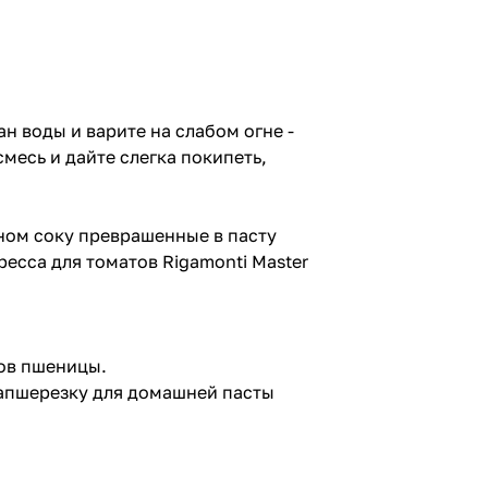
н воды и варите на слабом огне -
месь и дайте слегка покипеть,
ном соку преврашенные в пасту
есса для томатов Rigamonti Master
тов пшеницы.
лапшерезку для домашней пасты