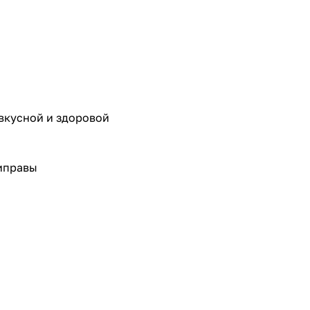
вкусной и здоровой
риправы