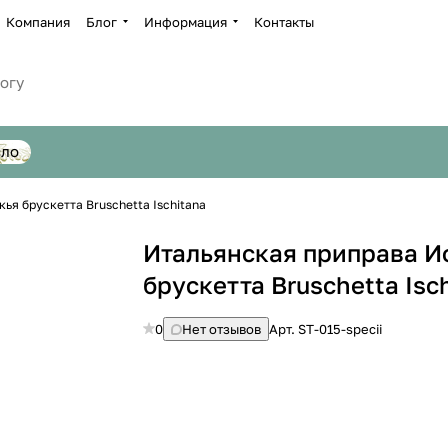
Компания
Блог
Информация
Контакты
сло
ья брускетта Bruschetta Ischitana
Итальянская приправа И
брускетта Bruschetta Isc
0
Нет отзывов
Арт.
ST-015-specii