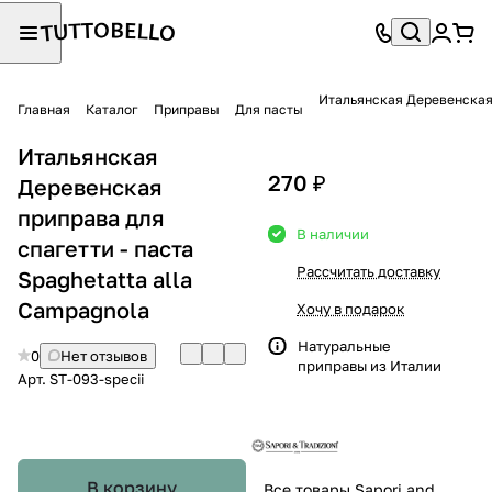
Итальянская Деревенская 
Главная
Каталог
Приправы
Для пасты
Итальянская
270 ₽
Деревенская
приправа для
В наличии
спагетти - паста
Рассчитать доставку
Spaghetatta alla
Campagnola
Хочу в подарок
Натуральные
0
Нет отзывов
приправы из Италии
Арт.
ST-093-specii
В корзину
Все товары Sapori and Tradizioni