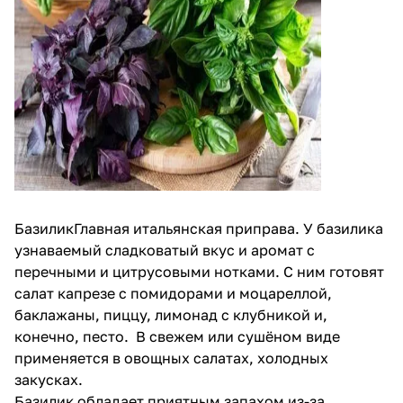
БазиликГлавная итальянская приправа. У базилика
узнаваемый сладковатый вкус и аромат с
перечными и цитрусовыми нотками. С ним готовят
салат капрезе с помидорами и моцареллой,
баклажаны, пиццу, лимонад с клубникой и,
конечно, песто. В свежем или сушёном виде
применяется в овощных салатах, холодных
закусках.
Базилик обладает приятным запахом из-за